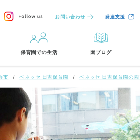
お問い合わせ
発達支援
保育園
を探す
保育園での生活
園ブログ
検索する
浜市
ベネッセ 日吉保育園
ベネッセ 日吉保育園の園
中央区
(3)
港区
(1)
文京区
(3)