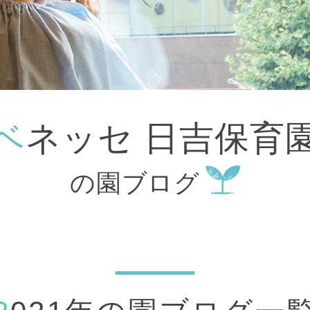
大田区
(4)
世田谷区
(1)
渋谷区
(2)
練馬区
(7)
足立区
(1)
葛飾区
(1)
国分寺市
(1)
狛江市
(1)
北区
(1)
ベネッセ 日吉保育
江東区
(1)
町田市
(1)
江戸川区
(1)
の園ブログ
横浜市
(11)
川崎市
(9)
横須賀市
(3)
浦安市
(1)
朝霞市
(1)