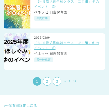
「3～5歳児異年齢クラス にじ組」冬の
イベント ②
ベネッセ 日吉保育園
年間行事
2026/03/04
千葉県
「3～5歳児異年齢クラス ほし組」冬の
千葉県 全域
(
イベント ①
ベネッセ 日吉保育園
埼玉県
埼玉県 全域
(
異年齢保育
兵庫県
兵庫県 全域
(
...
1
2
3
保育園詳細に戻る