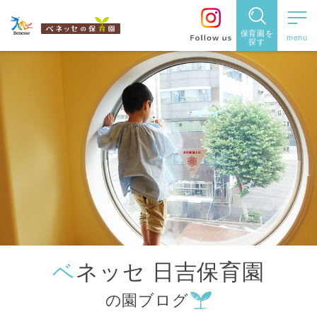
保育園を
探す
保育園
を探す
住所・駅
名
から探
す
ベネッセ 日吉保育園
都道府県
の園ブログ
から探す