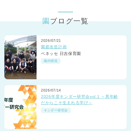
東京都
東京都 全域
(
園ブログ一覧
2026/07/21
園庭改造計画
ベネッセ 日吉保育園
園内環境
2026/07/14
2026年度キンダー研究会vol.1 ～異年齢
だからこそ生まれる学び～
キンダー研究会