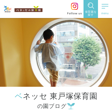
保育園を
探す
保育園
を探す
住所・駅
名
から探
す
ベネッセ 東戸塚保育園
都道府県
の園ブログ
から探す