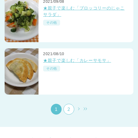
2021/09/08
★親子で楽しむ「ブロッコリーのじゃこ
サラダ」
その他
千葉県
2021/08/10
千葉県 全域
(
★親子で楽しむ「カレーサモサ」
その他
埼玉県
埼玉県 全域
(
兵庫県
兵庫県 全域
(
1
2