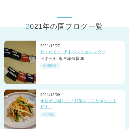
東京都
東京都 全域
(
2021年の園ブログ一覧
2021/12/27
わくわく♪ アドベントカレンダー
ベネッセ 東戸塚保育園
年間行事
2021/12/09
★親子で楽しむ「野菜としらたきのごま
和え」
その他