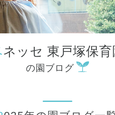
大田区
(4)
世田谷区
(1)
渋谷区
(2)
練馬区
(7)
足立区
(1)
葛飾区
(1)
国分寺市
(1)
狛江市
(1)
北区
(1)
ベネッセ 東戸塚保育
江東区
(1)
町田市
(1)
江戸川区
(1)
の園ブログ
横浜市
(11)
川崎市
(9)
横須賀市
(3)
浦安市
(1)
朝霞市
(1)