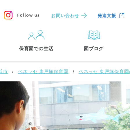
お問い合わせ
発達支援
保育園
を探す
保育園での生活
園ブログ
検索する
浜市
ベネッセ 東戸塚保育園
ベネッセ 東戸塚保育
中央区
(3)
港区
(1)
文京区
(3)