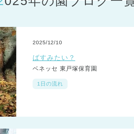
2025年の園ブログ一
神戸市
(1)
芦屋市
(1)
2025/12/10
ばすみたい？
ベネッセ 東戸塚保育園
1日の流れ