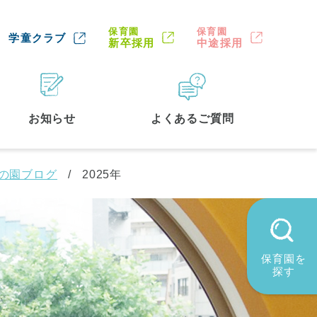
保育園
保育園
学童クラブ
新卒採用
中途採用
お知らせ
よくあるご質問
園の園ブログ
2025年
保育園を
探す
墨田区
(2)
品川区
(1)