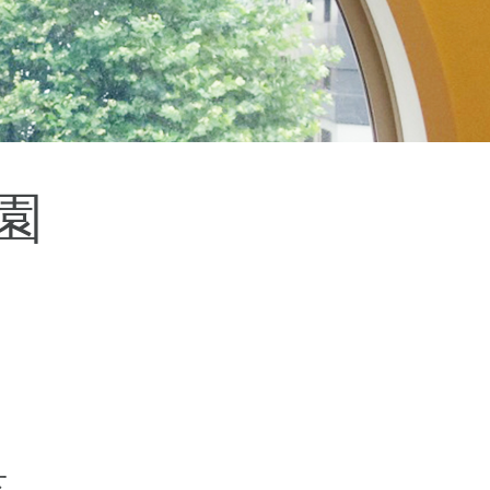
杉並区
(3)
板橋区
(3)
三鷹市
(2)
調布市
(1)
千代田区
(1)
豊島区
(2)
園