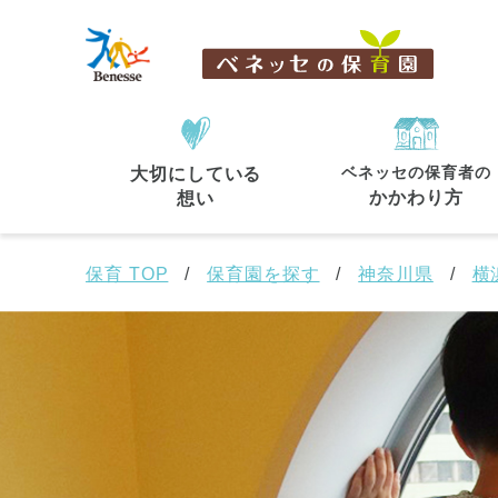
ベネッセの保育者の
大切にしている
住所・駅名
から探す
かかわり方
想い
保育 TOP
保育園を探す
神奈川県
横
都道府県
から探す
東京都
東京都 全域
(44)