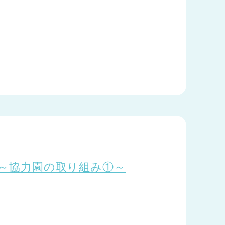
.3～協力園の取り組み①～