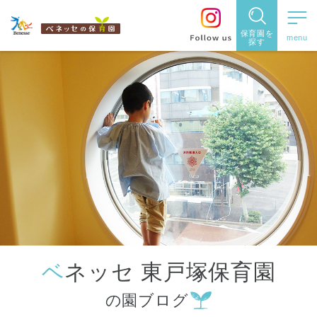
保育園を
探す
保育園
を探す
住所・駅
名
から探
す
ベネッセ 東戸塚保育園
都道府県
の園ブログ
から探す