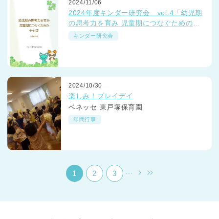
2024/11/06
2024年度キンダー研究会 vol.4「幼児期
の思考力を育み 児童期につなぐための手
引き」と保育園での実践事例
キンダー研究会
千葉県
2024/10/30
千葉県 全域
(
楽しみ！プレイデイ
ベネッセ 東戸塚保育園
埼玉県
埼玉県 全域
(
年間行事
兵庫県
兵庫県 全域
(
...
1
2
3