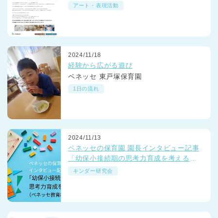
アート・表現活動
2024/11/18
経験から広がる遊び
ベネッセ 東戸塚保育園
1日の流れ
2024/11/13
ベネッセの保育園 園長インタビュー記事
「幼保小接続期の思考力育成を考える」
（ベネッセ教育総合研究所）サイトに公
キンダー研究会
開されています
神奈川県
神奈川県 全域