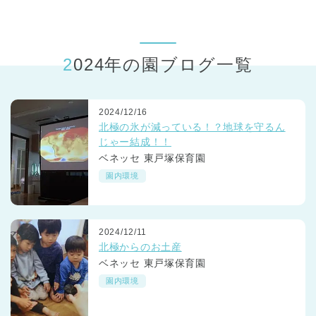
東京都
東京都 全域
(
2024年の園ブログ一覧
2024/12/16
北極の氷が減っている！？地球を守るん
じゃー結成！！
ベネッセ 東戸塚保育園
園内環境
2024/12/11
北極からのお土産
ベネッセ 東戸塚保育園
園内環境