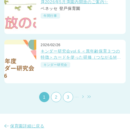
🎏2026年5月🎏園内開放のご案内✨
ベネッセ 登戸保育園
年間行事
2026/02/26
千葉県
キンダー研究会vol.6 ＜異年齢保育３つの
千葉県 全域
(
特徴＞カードを使った研修（つながるMT
G）
キンダー研究会
埼玉県
埼玉県 全域
(
兵庫県
兵庫県 全域
(
...
1
2
3
保育園詳細に戻る