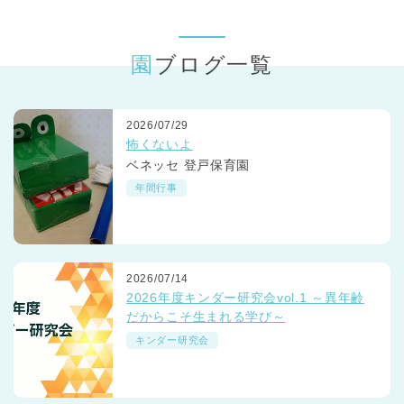
東京都
東京都 全域
(
園ブログ一覧
2026/07/29
怖くないよ
ベネッセ 登戸保育園
年間行事
2026/07/14
2026年度キンダー研究会vol.1 ～異年齢
だからこそ生まれる学び～
キンダー研究会