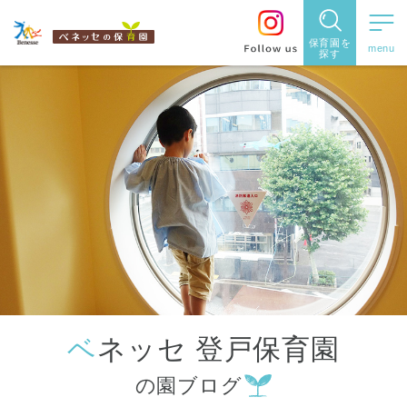
保育園を
探す
保育園
を探す
住所・駅
名
から探
す
ベネッセ 登戸保育園
都道府県
の園ブログ
から探す