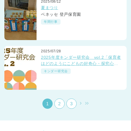
2025/08/12
夏まつり
ベネッセ 登戸保育園
年間行事
千葉県
2025/07/28
千葉県 全域
(
2025年度キンダー研究会 vol.2「保育者
はどのようにこどもの好奇心・探究心を
育てようとしているか」
埼玉県
埼玉県 全域
(
キンダー研究会
兵庫県
兵庫県 全域
(
1
2
3