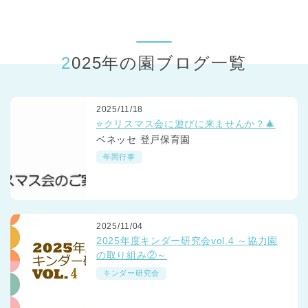
東京都
東京都 全域
(
2025年の園ブログ一覧
2025/11/18
⭐クリスマス会に遊びに来ませんか？🎄
ベネッセ 登戸保育園
年間行事
2025/11/04
2025年度キンダー研究会vol.4 ～協力園
の取り組み②～
キンダー研究会