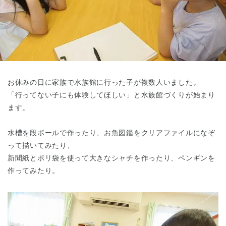
東京都
東京都 全域
(
お休みの日に家族で水族館に行った子が複数人いました。
「行ってない子にも体験してほしい」と水族館づくりが始まり
ます。
水槽を段ボールで作ったり、お魚図鑑をクリアファイルになぞ
って描いてみたり、
新聞紙とポリ袋を使って大きなシャチを作ったり、ペンギンを
作ってみたり。