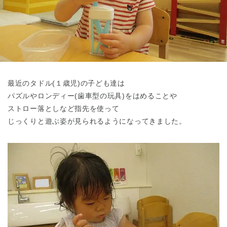
東京都
東京都 全域
(
最近のタドル(１歳児)の子ども達は
パズルやロンディー(歯車型の玩具)をはめることや
ストロー落としなど指先を使って
じっくりと遊ぶ姿が見られるようになってきました。