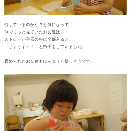
何しているのかな？と気になって
側でじっと見ていたお友達は
ストローが容器の中に全部入ると
「じょうず～！」と拍手をしていました。
千葉県
千葉県 全域
(
褒められたお友達もにんまりと嬉しそうです。
埼玉県
埼玉県 全域
(
兵庫県
兵庫県 全域
(