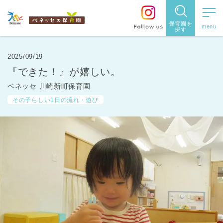
保育園を
探す
保育園
を探す
2025/09/19
『できた！』が嬉しい。
住所・駅
ベネッセ 川崎新町保育園
名
から探
その子らしい1日の流れ・遊び
す
都道府県
から探す