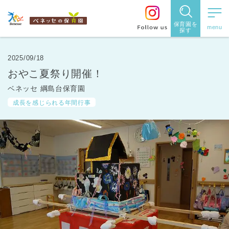
保育園を
探す
保育園
を探す
2025/09/18
おやこ夏祭り開催！
住所・駅
ベネッセ 綱島台保育園
名
から探
成長を感じられる年間行事
す
都道府県
から探す