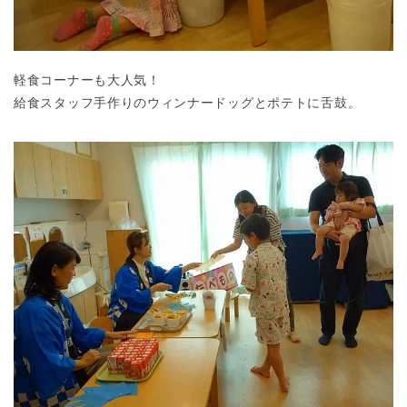
軽食コーナーも大人気！
給食スタッフ手作りのウィンナードッグとポテトに舌鼓。
千葉県
千葉県 全域
(
埼玉県
埼玉県 全域
(
兵庫県
兵庫県 全域
(