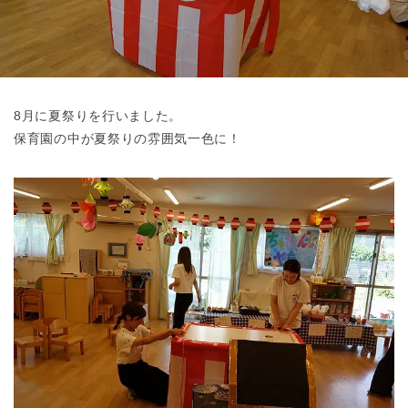
東京都
東京都 全域
(
8月に夏祭りを行いました。
保育園の中が夏祭りの雰囲気一色に！