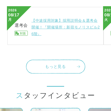
2026
202
08/17
08/
月
火
【中途採用対象】採用説明会＆選考会
選考会
開催！『開催場所：新宿モノリスビル2
対面
6階』
もっと見る
スタッフインタビュー