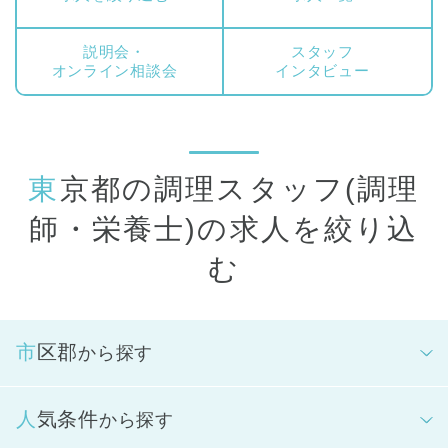
発注・納品確認・お便り作成などの事務、食に関する保護者支
援や、こどもたちの食への意欲を高める食育活動の計画・実施
説明会・
スタッフ
などをお願いしています。
オンライン相談会
インタビュー
パート・アルバイトの方には、正社員調理スタッフをサポート
し、主に昼食もしくは夕食の調理業務を中心に携わっていただ
きます。また、調理器具、食具の洗浄や給食室の清掃など、調
理以外のお仕事もお願いしています。
東京都の調理スタッフ(調理
こどもたちにとっては、おいしい食事を作ってくれる給食室の
師・栄養士)の求人を絞り込
おとなの一人です。スタッフ間のチームワークを大切にしなが
ら、食を通してこども達の成長を支えていきます。
む
市区郡
から探す
人気条件
から探す