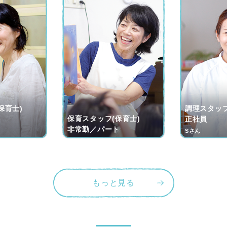
保育士)
調理スタッフ
保育スタッフ(保育士)
ト
正社員
非常勤／パート
Sさん
もっと見る