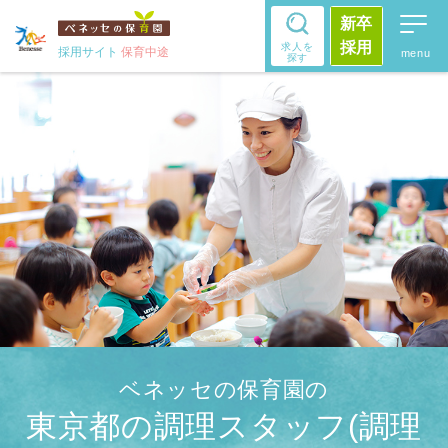
新卒
採用
求人を
採用サイト
保育中途
探す
ベネッセの保育園の
東京都の調理スタッフ(調理