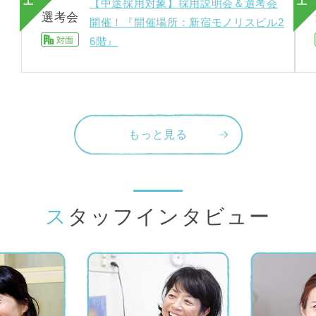
土
土
【中途採用対象】採用説明会＆選考会
選考会
開催！『開催場所：新宿モノリスビル2
対面
6階』
もっと見る
スタッフインタビュー