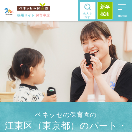
新卒
採用
求人を
採用サイト
保育中途
探す
ベネッセの保育園の
江東区（東京都）のパート・