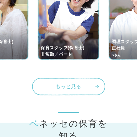
保育士)
調理スタッフ
保育スタッフ(保育士)
ト
正社員
非常勤／パート
Sさん
もっと見る
ベネッセの保育
を
知る