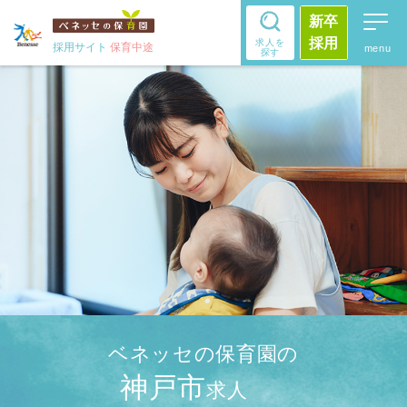
新卒
採用
求人を
採用サイト
保育中途
探す
ベネッセの保育園の
神戸市
求人