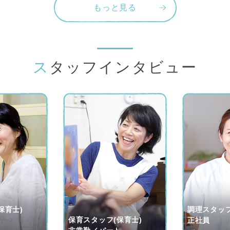
もっと見る
スタッフインタビュー
保育士)
調理スタッフ
保育スタッフ(保育士)
ト
正社員