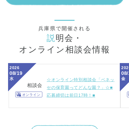
兵庫県で開催される
説
明会・
オンライン相談会情報
2026
202
08/19
08/
水
金
☆オンライン特別相談会「ベネッ
相談会
セの保育園ってどんな園？」☆■
オンライン
応募締切は前日17時！■