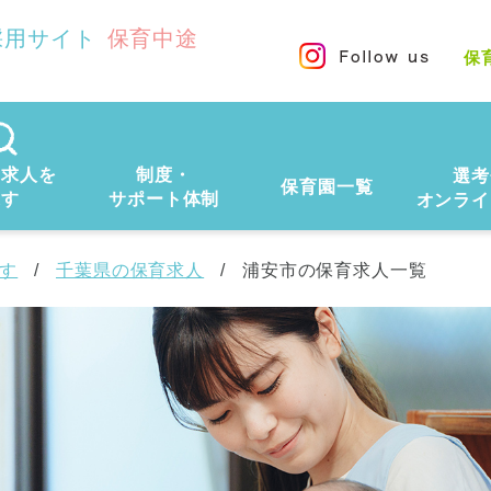
採用サイト
保育中途
保
の求人を
制度・
選考
保育園一覧
探す
サポート体制
オンライ
す
千葉県の保育求人
浦安市の保育求人一覧