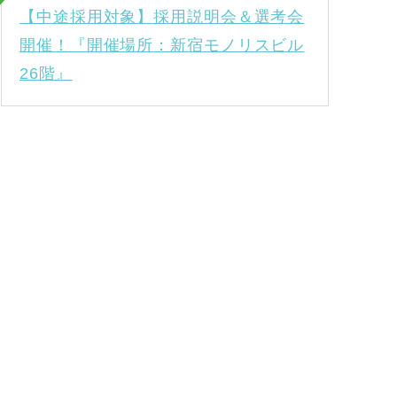
【中途採用対象】採用説明会＆選考会
開催！『開催場所：新宿モノリスビル
26階』
ー