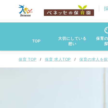
大切にしている
保育
TOP
想い
保育 TOP
保育 求人TOP
保育の求人を探