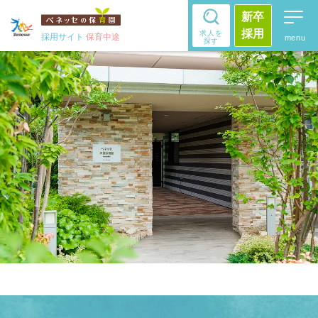
新卒
採用
求人を
採用サイト
保育中途
探す