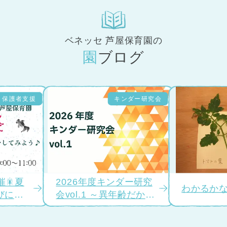
ベネッセ 芦屋保育園の
園ブログ
保護者支援
キンダー研究会
催🎇夏
2026年度キンダー研究
わかるか
びにき
会vol.1 ～異年齢だから
こそ生まれる学び～