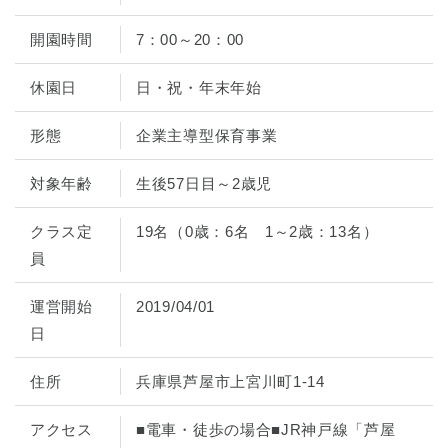
開園時間
7：00～20：00
休園日
日・祝・年末年始
形態
企業主導型保育事業
対象年齢
生後57日目～2歳児
クラス定
19名（0歳：6名 1～2歳：13名）
員
運営開始
2019/04/01
日
住所
兵庫県芦屋市上宮川町1-14
アクセス
■電車・徒歩の場合■JR神戸線「芦屋