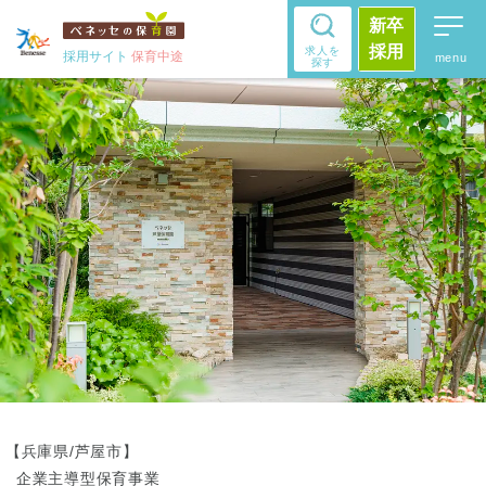
新卒
採用
求人を
採用サイト
保育中途
探す
【兵庫県/芦屋市】
企業主導型保育事業