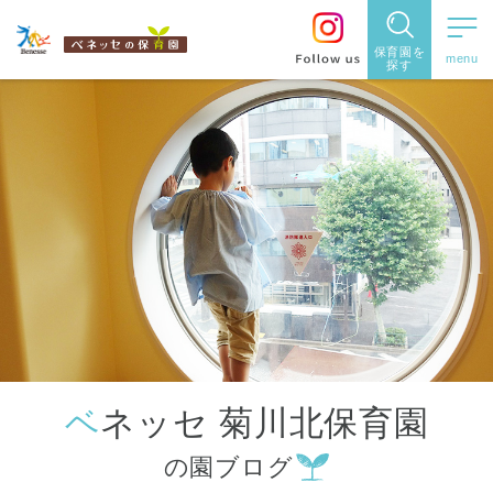
保育園を
探す
保育園
を探す
住所・駅
名
から探
す
ベネッセ 菊川北保育園
都道府県
の園ブログ
から探す