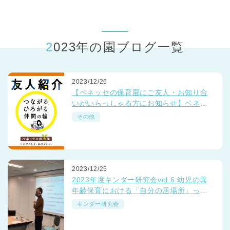
東京都
東京都 全域
(
2023年の園ブログ一覧
2023/12/26
【ベネッセの保育園にご友人・お知り合
いがいらっしゃる方にお知らせ】ベネッ
セの保育園でいっしょに働きませんか？
その他
☺💛☺
2023/12/25
2023年度キンダー研究会vol.6 幼児の異
年齢保育における「自分の居場所」っ
て？
キンダー研究会