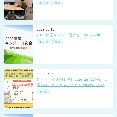
接続期の思考力研究」レポート
キンダー研究会
2023/06/19
2023年度キンダー研究会 vol.2レポート
キンダー研究会
2023/06/09
👏ベネッセの保育園Instagram始めました
👏ぜひ、たくさんのかたにfollowしていだ
けると嬉しいです💛
その他
神奈川県
神奈川県 全域