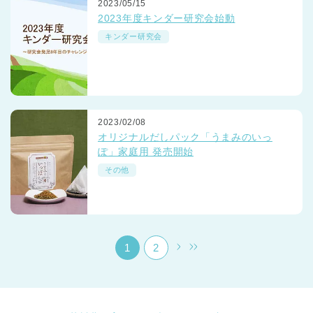
2023/05/15
2023年度キンダー研究会始動
キンダー研究会
千葉県
2023/02/08
千葉県 全域
(
オリジナルだしパック「うまみのいっ
ぽ」家庭用 発売開始
埼玉県
埼玉県 全域
(
その他
兵庫県
兵庫県 全域
(
1
2