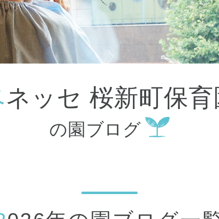
大田区
(4)
世田谷区
(1)
渋谷区
(2)
練馬区
(7)
足立区
(1)
葛飾区
(1)
国分寺市
(1)
狛江市
(1)
北区
(1)
ベネッセ 桜新町保育
江東区
(1)
町田市
(1)
江戸川区
(1)
の園ブログ
横浜市
(11)
川崎市
(9)
横須賀市
(3)
浦安市
(1)
朝霞市
(1)