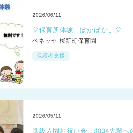
2026/06/11
🎈保育所体験「ぽかぽか」🎈
ベネッセ 桜新町保育園
保護者支援
2026/05/11
進級入園お祝い会 ♯034先輩