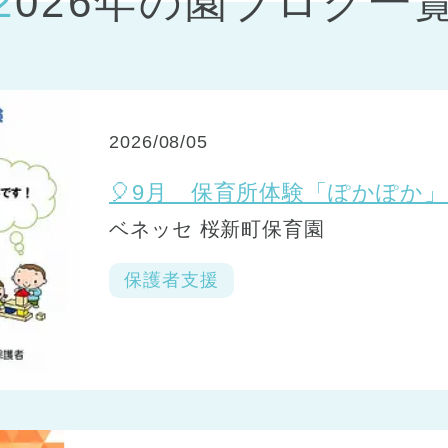
2026年の園ブログ一
神戸市
(1)
芦屋市
(1)
2026/08/05
🎈9月 保育所体験「ぽかぽか」
ベネッセ 桜新町保育園
保護者支援