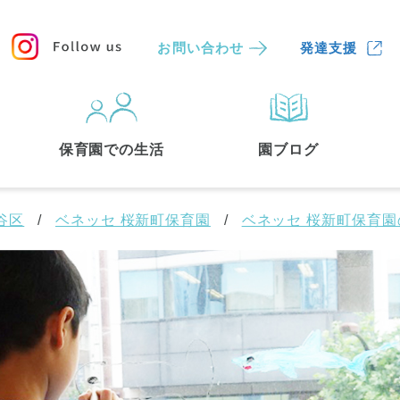
お問い合わせ
発達支援
保育園
を探す
保育園での生活
園ブログ
検索する
谷区
ベネッセ 桜新町保育園
ベネッセ 桜新町保育
中央区
(3)
港区
(1)
文京区
(3)