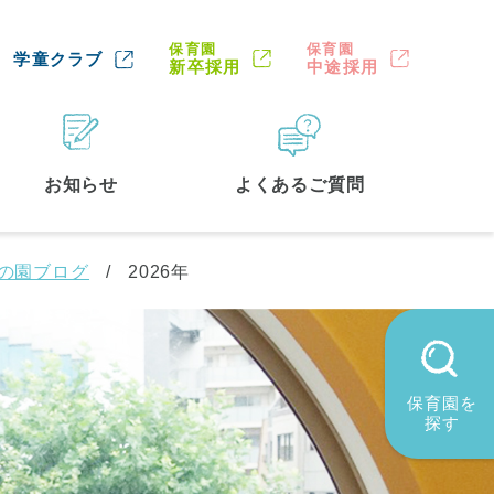
保育園
保育園
学童クラブ
新卒採用
中途採用
お知らせ
よくあるご質問
園の園ブログ
2026年
保育園を
探す
墨田区
(2)
品川区
(1)