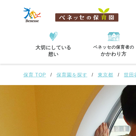
ベネッセの保育者の
大切にしている
住所・駅名
から探す
かかわり方
想い
保育 TOP
保育園を探す
東京都
世田
都道府県
から探す
東京都
東京都 全域
(44)