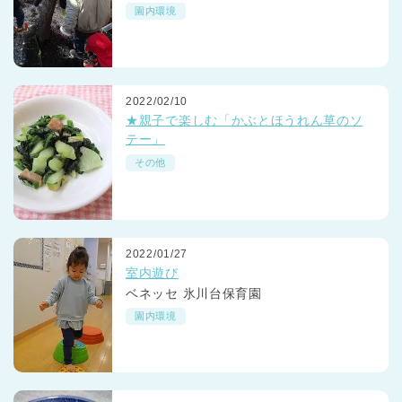
園内環境
2022/02/10
★親子で楽しむ「かぶとほうれん草のソ
テー」
その他
2022/01/27
室内遊び
ベネッセ 氷川台保育園
園内環境
神奈川県
神奈川県 全域