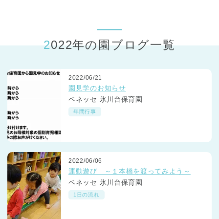
東京都
東京都 全域
(
2022年の園ブログ一覧
2022/06/21
園見学のお知らせ
ベネッセ 氷川台保育園
年間行事
2022/06/06
運動遊び ～１本橋を渡ってみよう～
ベネッセ 氷川台保育園
1日の流れ