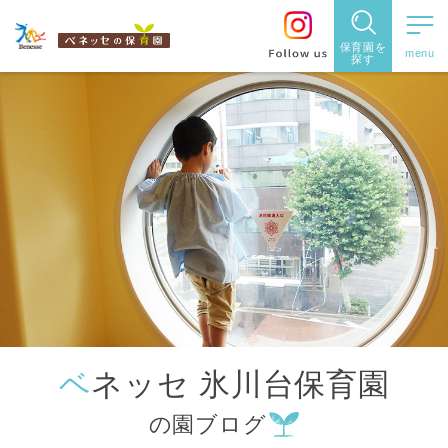
保育園を
探す
保育園
を探す
住所・駅
名
から探
す
ベネッセ 氷川台保育園
都道府県
の園ブログ
から探す