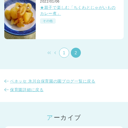
2022/01/06
★親子で楽しむ「ちくわとじゃがいもの
カレー煮」
その他
千葉県
千葉県 全域
(
1
2
埼玉県
埼玉県 全域
(
ベネッセ 氷川台保育園の園ブログ一覧に戻る
兵庫県
兵庫県 全域
(
保育園詳細に戻る
アーカイブ