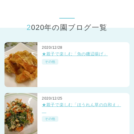
東京都
東京都 全域
(
2020年の園ブログ一覧
2020/12/28
★親子で楽しむ「魚の磯辺揚げ」
その他
2020/12/25
★親子で楽しむ「ほうれん草の白和え」
その他