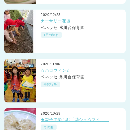
2020/12/23
ナーサリー花壇
ベネッセ 氷川台保育園
1日の流れ
2020/11/06
☆ハロウィン☆
ベネッセ 氷川台保育園
年間行事
2020/10/29
★親子で楽しむ「花シュウマイ」
その他