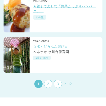
2020/09/25
★親子で楽しむ「野菜たっぷりハンバー
グ」
その他
千葉県
2020/09/02
千葉県 全域
(
☆水・どろんこ遊び☆
ベネッセ 氷川台保育園
埼玉県
埼玉県 全域
(
1日の流れ
兵庫県
兵庫県 全域
(
1
2
3