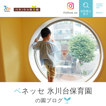
保育園を
探す
保育園
を探す
住所・駅
名
から探
す
ベネッセ 氷川台保育園
都道府県
の園ブログ
から探す