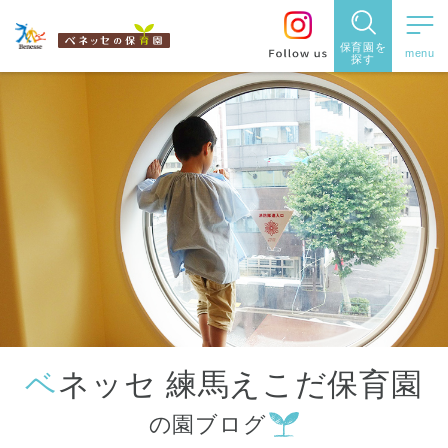
保育園を
探す
保育園
を探す
住所・駅
名
から探
す
ベネッセ 練馬えこだ保育園
都道府県
の園ブログ
から探す