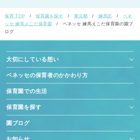
保育 TOP
保育園を探す
東京都
練馬区
ベネ
ッセ 練馬えこだ保育園
ベネッセ 練馬えこだ保育園の園ブ
ログ
大切にしている想い
ベネッセの保育者のかかわり方
保育園での生活
保育園を探す
園ブログ
お知らせ