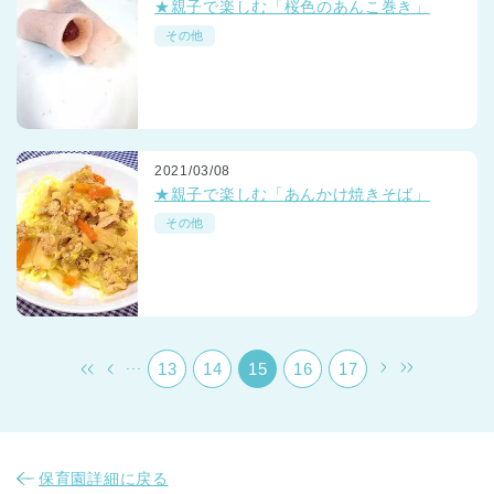
★親子で楽しむ「桜色のあんこ巻き」
その他
2021/03/08
千葉県
★親子で楽しむ「あんかけ焼きそば」
千葉県 全域
(
その他
埼玉県
埼玉県 全域
(
兵庫県
兵庫県 全域
(
...
13
14
15
16
17
保育園詳細に戻る