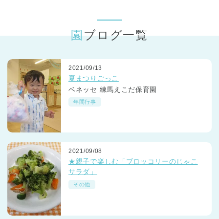
東京都
東京都 全域
(
園ブログ一覧
2021/09/13
夏まつりごっこ
ベネッセ 練馬えこだ保育園
年間行事
2021/09/08
★親子で楽しむ「ブロッコリーのじゃこ
サラダ」
その他