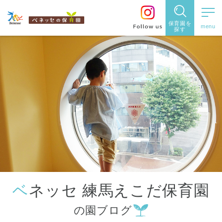
保育園を
探す
保育園
を探す
住所・駅
名
から探
す
ベネッセ 練馬えこだ保育園
都道府県
の園ブログ
から探す