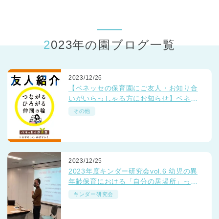
東京都
東京都 全域
(
2023年の園ブログ一覧
2023/12/26
【ベネッセの保育園にご友人・お知り合
いがいらっしゃる方にお知らせ】ベネッ
セの保育園でいっしょに働きませんか？
その他
☺💛☺
2023/12/25
2023年度キンダー研究会vol.6 幼児の異
年齢保育における「自分の居場所」っ
て？
キンダー研究会