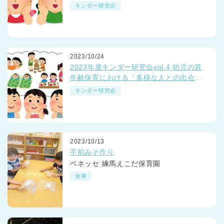
て？
キンダー研究会
2023/10/24
2023年度キンダー研究会vol.4 幼児の異
年齢保育における「多様な人との出会
い」って？
キンダー研究会
2023/10/13
手前みそ作り
ベネッセ 練馬えこだ保育園
食事
神奈川県
神奈川県 全域