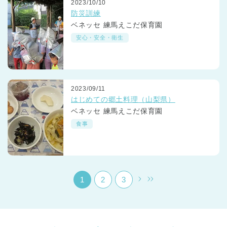
2023/10/10
防災訓練
ベネッセ 練馬えこだ保育園
安心・安全・衛生
千葉県
2023/09/11
千葉県 全域
(
はじめての郷土料理（山梨県）
ベネッセ 練馬えこだ保育園
埼玉県
埼玉県 全域
(
食事
兵庫県
兵庫県 全域
(
1
2
3