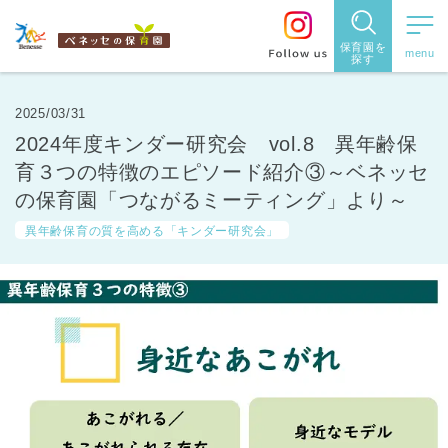
保育園を
探す
保育園
を探す
2025/03/31
2024年度キンダー研究会 vol.8 異年齢保
住所・駅
育３つの特徴のエピソード紹介③～ベネッセ
名
の保育園「つながるミーティング」より～
から探
異年齢保育の質を高める「キンダー研究会」
す
都道府県
から探す