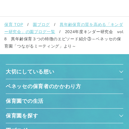
保育 TOP
園ブログ
異年齢保育の質を高める「キンダ
ー研究会」の園ブログ一覧
2024年度キンダー研究会 vol.
8 異年齢保育３つの特徴のエピソード紹介③～ベネッセの保
育園「つながるミーティング」より～
大切にしている想い
ベネッセの保育者のかかわり方
保育園での生活
保育園を探す