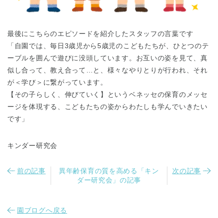
最後にこちらのエピソードを紹介したスタッフの言葉です
「自園では、毎日3歳児から5歳児のこどもたちが、ひとつのテ
ーブルを囲んで遊びに没頭しています。お互いの姿を見て、真
似し合って、教え合って…と、様々なやりとりが行われ、それ
が＜学び＞に繋がっています。
千葉県
千葉県 全域
(
【その子らしく、伸びていく】というベネッセの保育のメッセ
ージを体現する、こどもたちの姿からわたしも学んでいきたい
埼玉県
埼玉県 全域
(
です」
キンダー研究会
兵庫県
兵庫県 全域
(
前の記事
異年齢保育の質を高める「キン
次の記事
ダー研究会」の記事
園ブログへ戻る