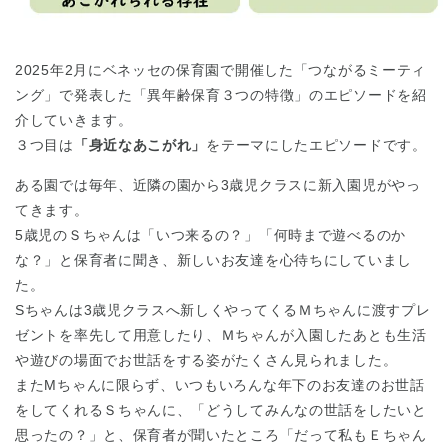
東京都
東京都 全域
(
2025年2月にベネッセの保育園で開催した「つながるミーティ
ング」で発表した「異年齢保育３つの特徴」のエピソードを紹
介していきます。
３つ目は
「身近なあこがれ」
をテーマにしたエピソードです。
ある園では毎年、近隣の園から3歳児クラスに新入園児がやっ
てきます。
5歳児のＳちゃんは「いつ来るの？」「何時まで遊べるのか
な？」と保育者に聞き、新しいお友達を心待ちにしていまし
た。
Sちゃんは3歳児クラスへ新しくやってくるＭちゃんに渡すプレ
ゼントを率先して用意したり、Ｍちゃんが入園したあとも生活
や遊びの場面でお世話をする姿がたくさん見られました。
またМちゃんに限らず、いつもいろんな年下のお友達のお世話
をしてくれるＳちゃんに、「どうしてみんなの世話をしたいと
思ったの？」と、保育者が聞いたところ「だって私もＥちゃん