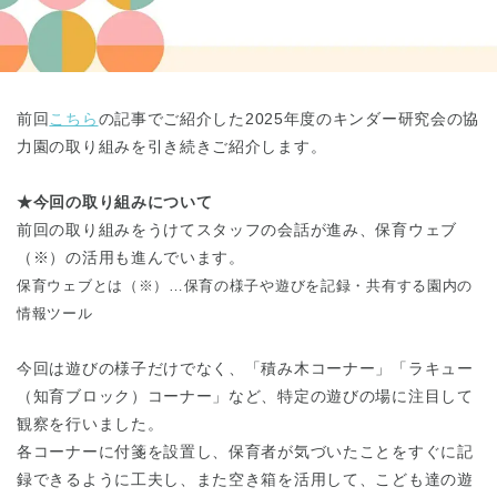
東京都
東京都 全域
(
前回
こちら
の記事でご紹介した2025年度のキンダー研究会の協
力園の取り組みを引き続きご紹介します。
★今回の取り組みについて
前回の取り組みをうけてスタッフの会話が進み、保育ウェブ
（※）の活用も進んでいます。
保育ウェブとは（※）…保育の様子や遊びを記録・共有する園内の
情報ツール
今回は遊びの様子だけでなく、「積み木コーナー」「ラキュー
（知育ブロック）コーナー」など、特定の遊びの場に注目して
観察を行いました。
各コーナーに付箋を設置し、保育者が気づいたことをすぐに記
録できるように工夫し、また空き箱を活用して、こども達の遊