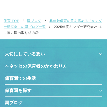
保育 TOP
園ブログ
異年齢保育の質を高める「キンダ
ー研究会」の園ブログ一覧
2025年度キンダー研究会vol.4
～協力園の取り組み②～
大切にしている想い
ベネッセの保育者のかかわり方
保育園での生活
保育園を探す
園ブログ