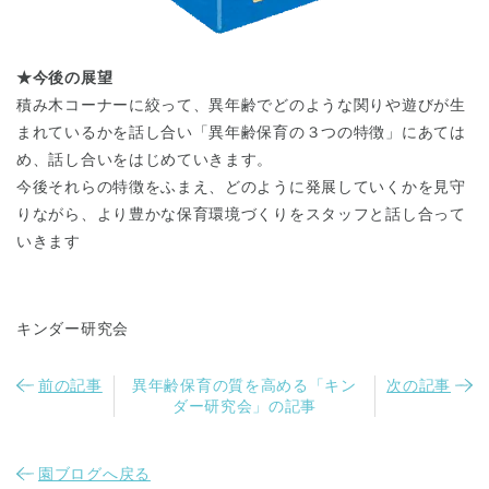
★今後の展望
積み木コーナーに絞って、異年齢でどのような関りや遊びが生
まれているかを話し合い「異年齢保育の３つの特徴」にあては
め、話し合いをはじめていきます。
今後それらの特徴をふまえ、どのように発展していくかを見守
千葉県
千葉県 全域
(
りながら、より豊かな保育環境づくりをスタッフと話し合って
いきます
埼玉県
埼玉県 全域
(
キンダー研究会
兵庫県
兵庫県 全域
(
前の記事
異年齢保育の質を高める「キン
次の記事
ダー研究会」の記事
園ブログへ戻る