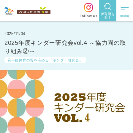
保育園を
探す
保育園
を探す
2025/11/04
2025年度キンダー研究会vol.4 ～協力園の取
住所・駅
り組み②～
名
から探
異年齢保育の質を高める「キンダー研究会」
す
都道府県
から探す