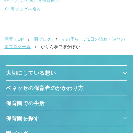
ベネッセ 勝どき保育園へ
園ブログへ戻る
保育 TOP
園ブログ
その子らしい1日の流れ・遊びの
園ブログ一覧
かりん湯でぽかぽか
大切にしている想い
ベネッセの保育者のかかわり方
保育園での生活
保育園を探す