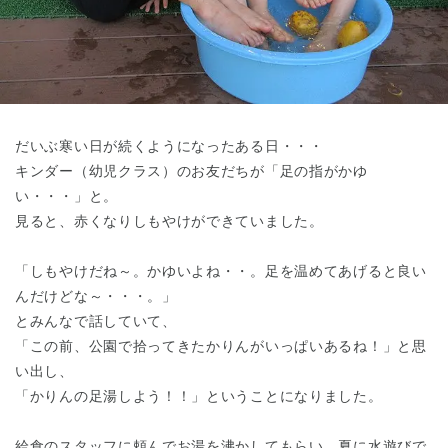
東京都
東京都 全域
(
だいぶ寒い日が続くようになったある日・・・
キンダー（幼児クラス）のお友だちが「足の指がかゆ
い・・・」と。
見ると、赤くなりしもやけができていました。
「しもやけだね～。かゆいよね・・。足を温めてあげると良い
んだけどな～・・・。」
とみんなで話していて、
「この前、公園で拾ってきたかりんがいっぱいあるね！」と思
い出し、
「かりんの足湯しよう！！」ということになりました。
給食のスタッフに頼んでお湯を沸かしてもらい、夏に水遊びで