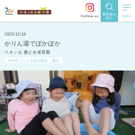
保育園を
探す
保育園
を探す
2025/12/19
かりん湯でぽかぽか
住所・駅
ベネッセ 勝どき保育園
名
から探
その子らしい1日の流れ・遊び
す
都道府県
から探す