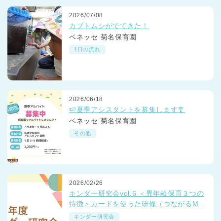
2026/07/08
カブトムシがでてきた！
ベネッセ 菊名保育園
1日の流れ
2026/06/18
🍉夏季アシスタントを募集します🎐
ベネッセ 菊名保育園
その他
2026/02/26
キンダー研究会vol.6 ＜異年齢保育３つの
特徴＞カードを使った研修（つながるMT
G）
キンダー研究会