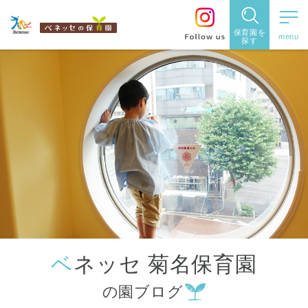
保育園を
探す
保育園
を探す
住所・駅
名
から探
す
ベネッセ 菊名保育園
都道府県
の園ブログ
から探す