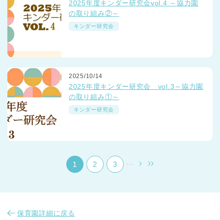
2025年度キンダー研究会vol.4 ～協力園
の取り組み②～
キンダー研究会
2025/10/14
千葉県
2025年度キンダー研究会 vol.3～協力園
千葉県 全域
(
の取り組み①～
キンダー研究会
埼玉県
埼玉県 全域
(
兵庫県
兵庫県 全域
(
...
1
2
3
保育園詳細に戻る