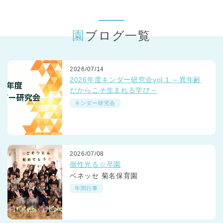
東京都
東京都 全域
(
園ブログ一覧
2026/07/14
2026年度キンダー研究会vol.1 ～異年齢
だからこそ生まれる学び～
キンダー研究会
2026/07/08
個性光る☆卒園
ベネッセ 菊名保育園
年間行事