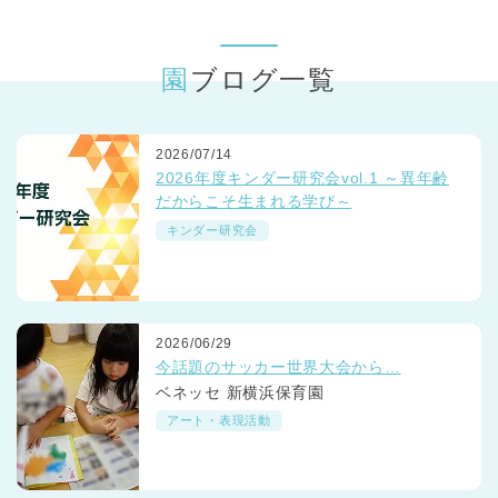
東京都
東京都 全域
(
園ブログ一覧
2026/07/14
2026年度キンダー研究会vol.1 ～異年齢
だからこそ生まれる学び～
キンダー研究会
2026/06/29
今話題のサッカー世界大会から…
ベネッセ 新横浜保育園
アート・表現活動