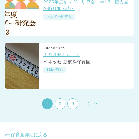
2025年度キンダー研究会 vol.3～協力園
の取り組み①～
キンダー研究会
2025/09/25
千葉県
１９３せんち！？
千葉県 全域
(
ベネッセ 新横浜保育園
1日の流れ
埼玉県
埼玉県 全域
(
兵庫県
兵庫県 全域
(
...
1
2
3
保育園詳細に戻る