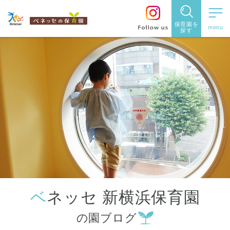
保育園を
探す
保育園
を探す
住所・駅
名
から探
す
ベネッセ 新横浜保育園
都道府県
の園ブログ
から探す