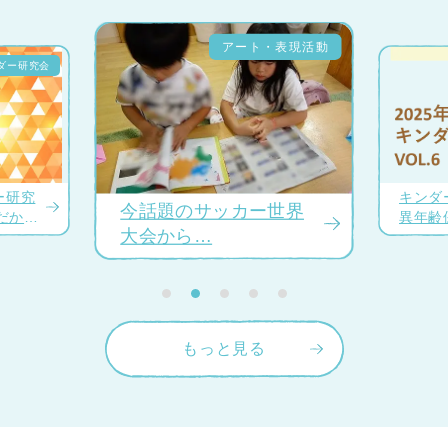
キンダー研究会
現活動
会v
今
話
題
の
サ
ッ
カ
ー
世
界
大
会
か
ら
ダ
ー
研
究
会vol.6
＜
齢
保
育
３
つ
の
特
＞
カ
ー
ド
を
使
っ
た
研
（
つ
な
が
る
MT
G
2
キ
ン
徴
異
年
修
）
もっと見る