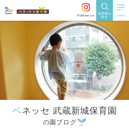
保育園を
探す
保育園
を探す
住所・駅
名
から探
す
ベネッセ 武蔵新城保育園
都道府県
の園ブログ
から探す