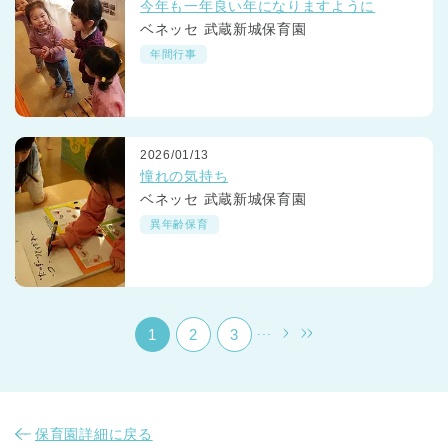
今年も一年良い年になりますように
ベネッセ 武蔵新城保育園
年間行事
2026/01/13
千葉県
憧れの気持ち
千葉県 全域
(
ベネッセ 武蔵新城保育園
異年齢保育
埼玉県
埼玉県 全域
(
兵庫県
兵庫県 全域
(
...
1
2
3
保育園詳細に戻る