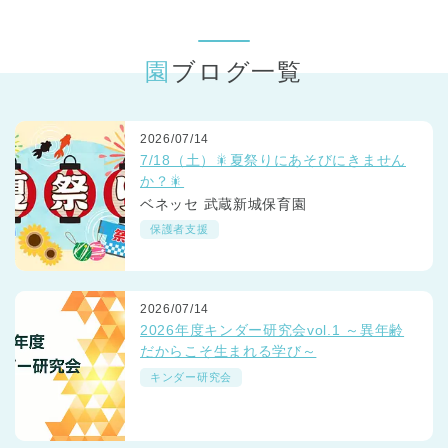
東京都
東京都 全域
(
園ブログ一覧
2026/07/14
7/18（土）🎇夏祭りにあそびにきません
か？🎇
ベネッセ 武蔵新城保育園
保護者支援
2026/07/14
2026年度キンダー研究会vol.1 ～異年齢
だからこそ生まれる学び～
キンダー研究会