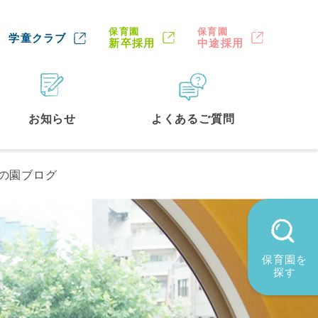
保育園
保育園
学童クラブ
新卒採用
中途採用
お知らせ
よくあるご質問
の園ブログ
保育園を
探す
墨田区
(2)
品川区
(1)