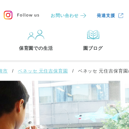
お問い合わせ
発達支援
保育園
を探す
保育園での生活
園ブログ
検索する
崎市
ベネッセ 元住吉保育園
ベネッセ 元住吉保育園
中央区
(3)
港区
(1)
文京区
(3)