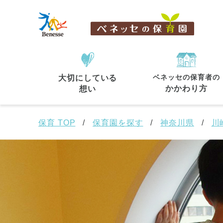
ベネッセの保育者の
大切にしている
住所・駅名
から探す
かかわり方
想い
保育 TOP
保育園を探す
神奈川県
川
都道府県
から探す
東京都
東京都 全域
(44)