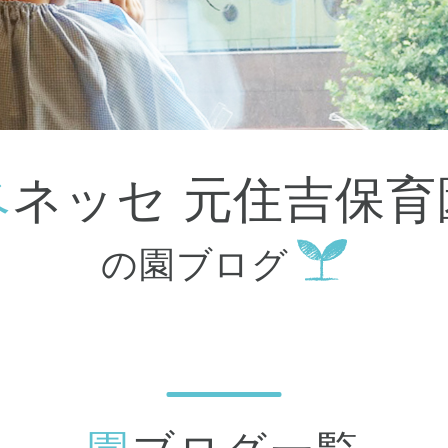
大田区
(4)
世田谷区
(1)
渋谷区
(2)
練馬区
(7)
足立区
(1)
葛飾区
(1)
国分寺市
(1)
狛江市
(1)
北区
(1)
ベネッセ 元住吉保育
江東区
(1)
町田市
(1)
江戸川区
(1)
の園ブログ
横浜市
(11)
川崎市
(9)
横須賀市
(3)
浦安市
(1)
朝霞市
(1)