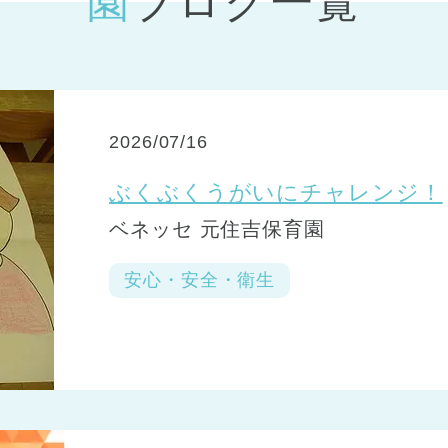
園ブログ一覧
神戸市
(1)
芦屋市
(1)
2026/07/16
ぶくぶくうがいにチャレンジ！
ベネッセ 元住吉保育園
安心・安全・衛生