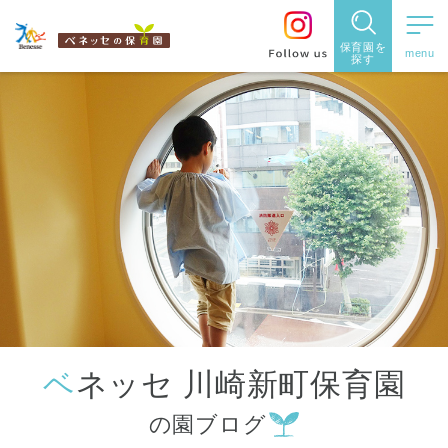
保育園を
探す
保育園
を探す
住所・駅
名
から探
す
ベネッセ 川崎新町保育園
都道府県
の園ブログ
から探す