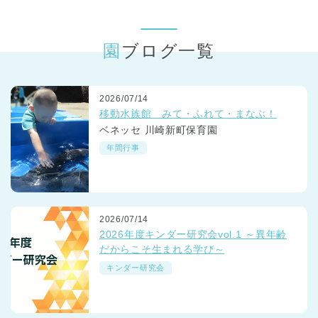
東京都
東京都 全域
(
園ブログ一覧
2026/07/14
移動水族館 みて・ふれて・まなぶ！
ベネッセ 川崎新町保育園
年間行事
2026/07/14
2026年度キンダー研究会vol.1 ～異年齢
だからこそ生まれる学び～
キンダー研究会