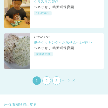
クリスマス製作
ベネッセ 川崎新町保育園
1日の流れ
2025/12/25
千葉県
親子クッキング～お米せんべい作り～
千葉県 全域
(
ベネッセ 川崎新町保育園
保護者支援
埼玉県
埼玉県 全域
(
兵庫県
兵庫県 全域
(
...
1
2
3
保育園詳細に戻る