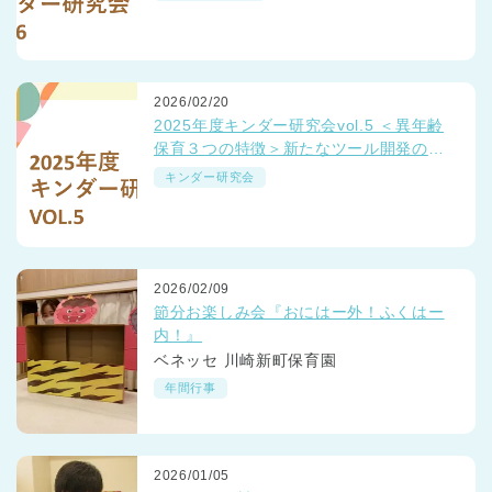
2026/02/20
2025年度キンダー研究会vol.5 ＜異年齢
保育３つの特徴＞新たなツール開発の取
り組み
キンダー研究会
2026/02/09
節分お楽しみ会『おにはー外！ふくはー
内！』
ベネッセ 川崎新町保育園
年間行事
2026/01/05
神奈川県
神奈川県 全域