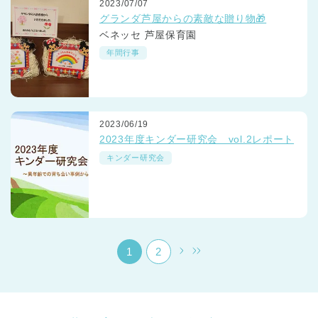
2023/07/07
グランダ芦屋からの素敵な贈り物🎁
ベネッセ 芦屋保育園
年間行事
千葉県
2023/06/19
千葉県 全域
(
2023年度キンダー研究会 vol.2レポート
キンダー研究会
埼玉県
埼玉県 全域
(
兵庫県
兵庫県 全域
(
1
2