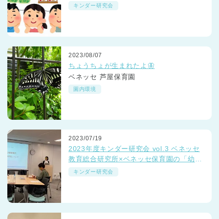
い」って？
キンダー研究会
2023/08/07
ちょうちょが生まれたよ🦋
ベネッセ 芦屋保育園
園内環境
2023/07/19
2023年度キンダー研究会 vol.3 ベネッセ
教育総合研究所×ベネッセ保育園の「幼小
接続期の思考力研究」レポート
キンダー研究会
神奈川県
神奈川県 全域