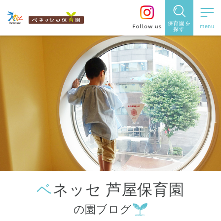
保育園を
探す
保育園
を探す
住所・駅
名
から探
す
ベネッセ 芦屋保育園
都道府県
の園ブログ
から探す