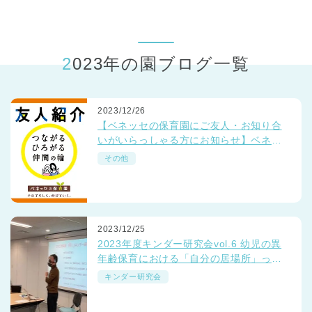
東京都
東京都 全域
(
2023年の園ブログ一覧
2023/12/26
【ベネッセの保育園にご友人・お知り合
いがいらっしゃる方にお知らせ】ベネッ
セの保育園でいっしょに働きませんか？
その他
☺💛☺
2023/12/25
2023年度キンダー研究会vol.6 幼児の異
年齢保育における「自分の居場所」っ
て？
キンダー研究会