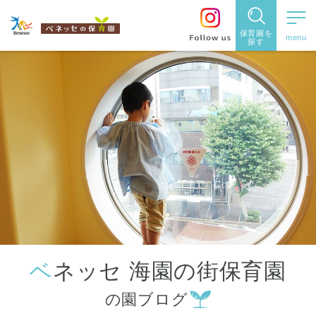
保育園を
探す
保育園
を探す
住所・駅
名
から探
す
ベネッセ 海園の街保育園
都道府県
の園ブログ
から探す