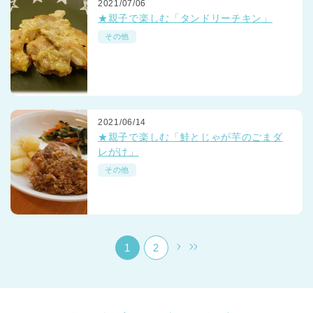
2021/07/06
★親子で楽しむ「タンドリーチキン」
その他
千葉県
2021/06/14
千葉県 全域
(
★親子で楽しむ「鮭とじゃが芋のごまダ
レがけ」
埼玉県
埼玉県 全域
(
その他
兵庫県
兵庫県 全域
(
1
2