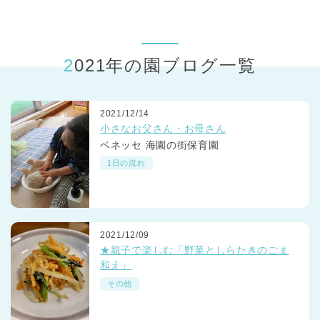
東京都
東京都 全域
(
2021年の園ブログ一覧
2021/12/14
小さなお父さん・お母さん
ベネッセ 海園の街保育園
1日の流れ
2021/12/09
★親子で楽しむ「野菜としらたきのごま
和え」
その他