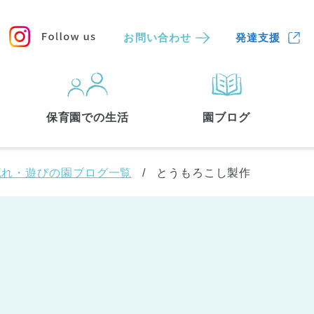
お問い合わせ
発達支援
保育園
を探す
保育園での生活
園ブログ
検索する
流れ・遊びの園ブログ一覧
とうもろこし製作
中央区
(3)
港区
(1)
文京区
(3)