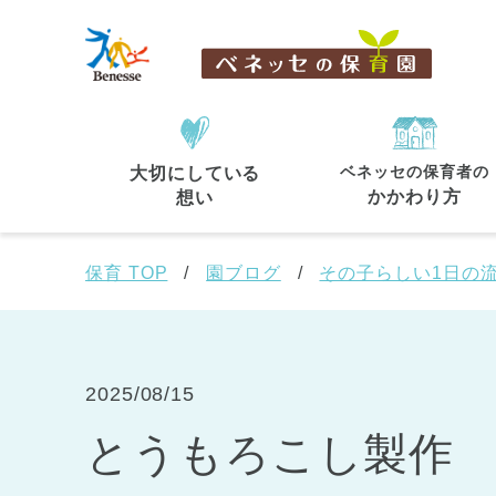
ベネッセの保育者の
大切にしている
住所・駅名
から探す
かかわり方
想い
保育 TOP
園ブログ
その子らしい1日の
都道府県
から探す
2025/08/15
とうもろこし製作
東京都
東京都 全域
(44)