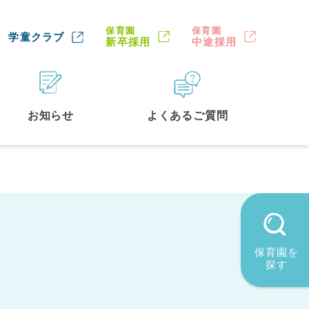
保育園
保育園
学童クラブ
新卒採用
中途採用
お知らせ
よくあるご質問
保育園を
探す
墨田区
(2)
品川区
(1)