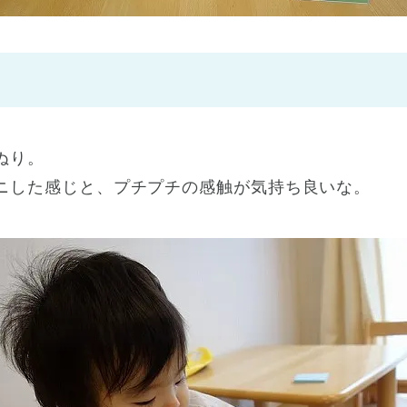
神戸市
(1)
芦屋市
(1)
ぬり。
ニした感じと、プチプチの感触が気持ち良いな。