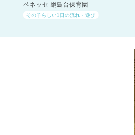
ベネッセ 綱島台保育園
その子らしい1日の流れ・遊び
神奈川県
神奈川県 全域
(23)
千葉県
千葉県 全域
(1)
埼玉県
埼玉県 全域
(1)