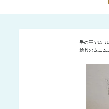
兵庫県
兵庫県 全域
(2)
手の平でぬり
絵具のムニム