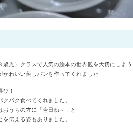
神戸市
(1)
芦屋市
(1)
３歳児）クラスで人気の絵本の世界観を大切にしよう
がかわいい蒸しパンを作ってくれました
喜び！
パクパク食べてくれました。
はおうちの方に「今日ね～」と
とを伝える姿もありました。