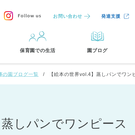
お問い合わせ
発達支援
保育園
を探す
保育園での生活
園ブログ
検索する
事の園ブログ一覧
【絵本の世界vol.4】蒸しパンでワン
4】蒸しパンでワンピース
中央区
(3)
港区
(1)
文京区
(3)