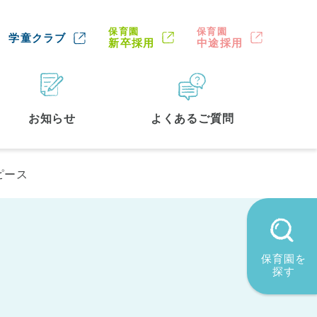
保育園
保育園
学童クラブ
新卒採用
中途採用
お知らせ
よくあるご質問
ピース
保育園を
探す
墨田区
(2)
品川区
(1)