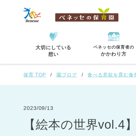
ベネッセの保育者の
大切にしている
住所・駅名
から探す
かかわり方
想い
保育 TOP
園ブログ
食べる意欲を育む食
都道府県
から探す
2023/09/13
【絵本の世界vol.
東京都
東京都 全域
(44)