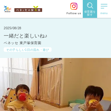
保育園を
探す
保育園
を探す
2025/08/28
一緒だと楽しいね♪
住所・駅
ベネッセ 東戸塚保育園
名
から探
その子らしい1日の流れ・遊び
す
都道府県
から探す