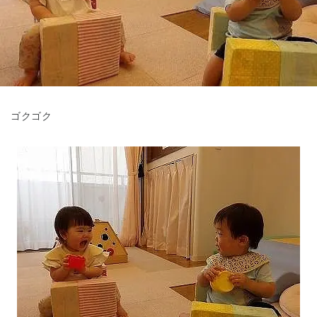
東京都
東京都 全域
(
ゴクゴク