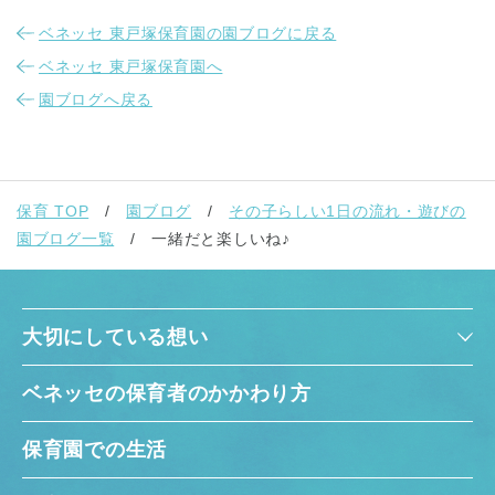
ベネッセ 東戸塚保育園の園ブログに戻る
ベネッセ 東戸塚保育園へ
園ブログへ戻る
千葉県
千葉県 全域
(
保育 TOP
園ブログ
その子らしい1日の流れ・遊びの
園ブログ一覧
一緒だと楽しいね♪
埼玉県
埼玉県 全域
(
大切にしている想い
兵庫県
兵庫県 全域
(
ベネッセの保育者のかかわり方
保育園での生活