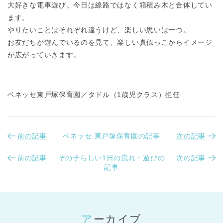
大好きな電車遊び。今日は線路ではなく箱積み木と合体してい
ます。
やりたいことはそれぞれ違うけど、楽しい思いは一つ。
お友だちが遊んでいるのを見て、楽しい真似っこからイメージ
が広がっていきます。
千葉県
千葉県 全域
(
ベネッセ東戸塚保育園／タドル（1歳児クラス）担任
埼玉県
埼玉県 全域
(
前の記事
ベネッセ 東戸塚保育園の記事
次の記事
兵庫県
兵庫県 全域
(
前の記事
その子らしい1日の流れ・遊びの
次の記事
記事
アーカイブ