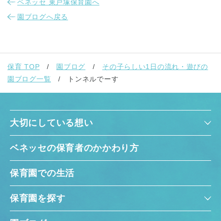
ベネッセ 東戸塚保育園へ
園ブログへ戻る
保育 TOP
園ブログ
その子らしい1日の流れ・遊びの
園ブログ一覧
トンネルでーす
大切にしている想い
ベネッセの保育者のかかわり方
保育園での生活
保育園を探す