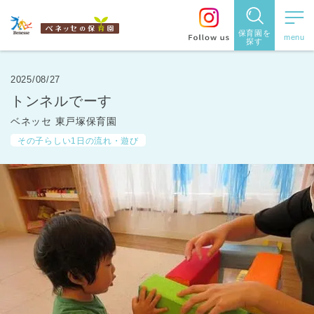
保育園を
探す
保育園
を探す
2025/08/27
トンネルでーす
住所・駅
ベネッセ 東戸塚保育園
名
から探
その子らしい1日の流れ・遊び
す
都道府県
から探す