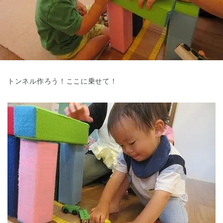
東京都
東京都 全域
(
トンネル作ろう！ここに乗せて！