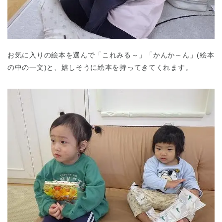
お気に入りの絵本を選んで「これみる～」「かんか～ん」(絵本
の中の一文)と、嬉しそうに絵本を持ってきてくれます。
千葉県
千葉県 全域
(
埼玉県
埼玉県 全域
(
兵庫県
兵庫県 全域
(