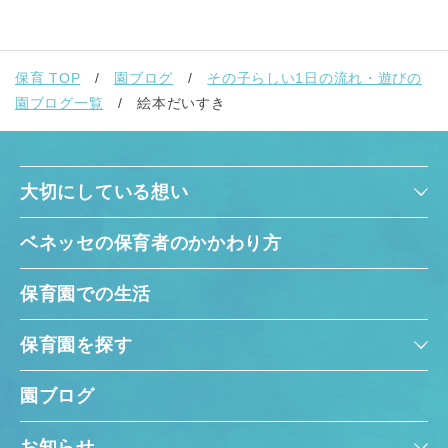
保育 TOP
園ブログ
その子らしい1日の流れ・遊びの
園ブログ一覧
絵本だいすき
大切にしている想い
ベネッセの保育者のかかわり方
保育園での生活
保育園を探す
園ブログ
お知らせ