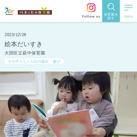
保育園を
探す
保育園
を探す
2023/12/28
絵本だいすき
住所・駅
大田区立萩中保育園
名
から探
その子らしい1日の流れ・遊び
す
都道府県
から探す