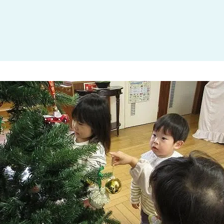
大田区
(4)
世田谷区
(1)
渋谷区
(2)
練馬区
(7)
足立区
(1)
葛飾区
(1)
国分寺市
(1)
狛江市
(1)
北区
(1)
江東区
(1)
町田市
(1)
江戸川区
(1)
横浜市
(11)
川崎市
(9)
横須賀市
(3)
浦安市
(1)
朝霞市
(1)