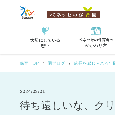
ベネッセの保育者の
大切にしている
住所・駅名
から探す
かかわり方
想い
保育 TOP
園ブログ
成長を感じられる年
都道府県
から探す
2024/03/01
待ち遠しいな、ク
東京都
東京都 全域
(44)