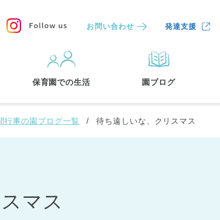
お問い合わせ
発達支援
保育園
を探す
保育園での生活
園ブログ
検索する
間行事の園ブログ一覧
待ち遠しいな、クリスマス
リスマス
中央区
(3)
港区
(1)
文京区
(3)