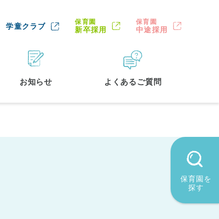
保育園
保育園
学童クラブ
新卒採用
中途採用
お知らせ
よくあるご質問
保育園を
探す
墨田区
(2)
品川区
(1)