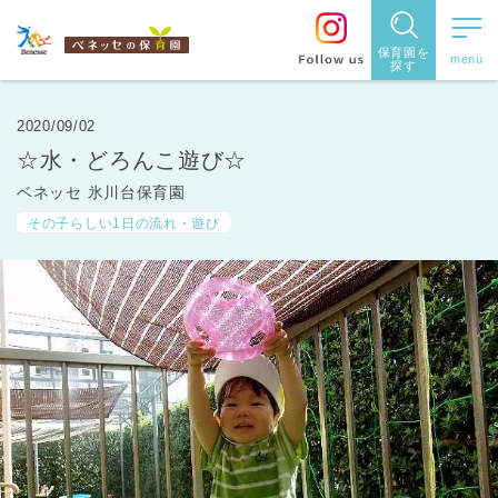
保育園を
探す
保育園
を探す
2020/09/02
☆水・どろんこ遊び☆
住所・駅
ベネッセ 氷川台保育園
名
から探
その子らしい1日の流れ・遊び
す
都道府県
から探す