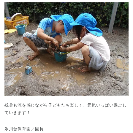
千葉県
千葉県 全域
(
埼玉県
埼玉県 全域
(
兵庫県
兵庫県 全域
(
残暑も涼を感じながら子どもたち楽しく、元気いっぱい過ごし
ていきます！
氷川台保育園／園長