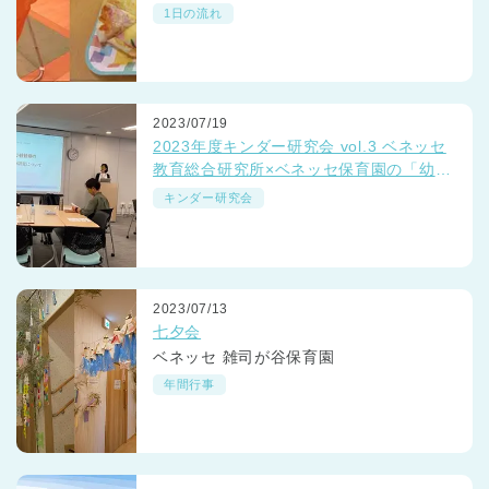
1日の流れ
2023/07/19
2023年度キンダー研究会 vol.3 ベネッセ
教育総合研究所×ベネッセ保育園の「幼小
接続期の思考力研究」レポート
キンダー研究会
2023/07/13
七夕会
ベネッセ 雑司が谷保育園
年間行事
神奈川県
神奈川県 全域