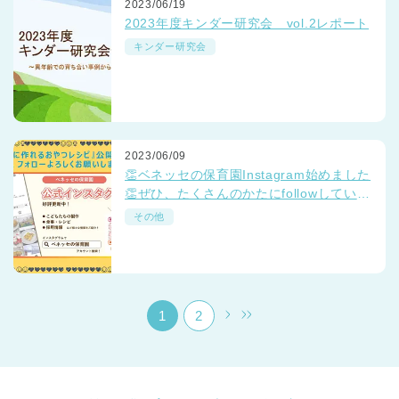
2023/06/19
2023年度キンダー研究会 vol.2レポート
キンダー研究会
千葉県
2023/06/09
千葉県 全域
(
👏ベネッセの保育園Instagram始めました
👏ぜひ、たくさんのかたにfollowしていだ
けると嬉しいです💛
埼玉県
埼玉県 全域
(
その他
兵庫県
兵庫県 全域
(
1
2