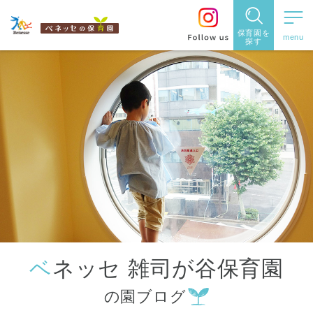
保育園を
探す
保育園
を探す
住所・駅
名
から探
す
ベネッセ 雑司が谷保育園
都道府県
の園ブログ
から探す