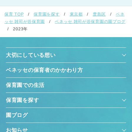
保育 TOP
保育園を探す
東京都
豊島区
ベネ
ッセ 雑司が谷保育園
ベネッセ 雑司が谷保育園の園ブログ
2023年
大切にしている想い
ベネッセの保育者のかかわり方
保育園での生活
保育園を探す
園ブログ
お知らせ