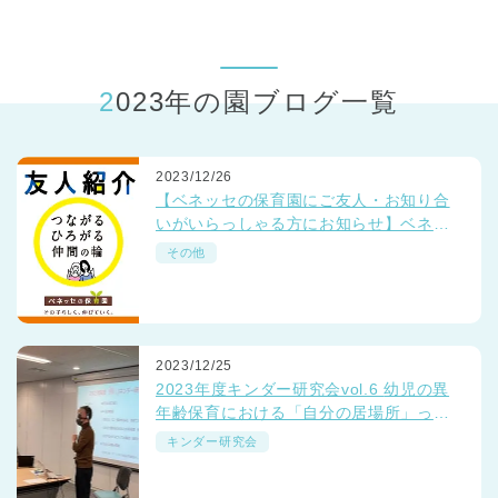
東京都
東京都 全域
(
2023年の園ブログ一覧
2023/12/26
【ベネッセの保育園にご友人・お知り合
いがいらっしゃる方にお知らせ】ベネッ
セの保育園でいっしょに働きませんか？
その他
☺💛☺
2023/12/25
2023年度キンダー研究会vol.6 幼児の異
年齢保育における「自分の居場所」っ
て？
キンダー研究会