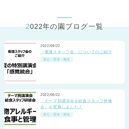
東京都
東京都 全域
(
2022年の園ブログ一覧
2022/09/22
「看護スタッフ会」についてのご紹介
安心・安全・衛生
2022/06/22
「テーマ別講演会＆給食スタッフ研修
会」を実施しました！
安心・安全・衛生