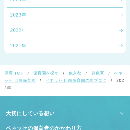
2023年
2022年
2021年
千葉県
千葉県 全域
(
埼玉県
埼玉県 全域
(
保育 TOP
保育園を探す
東京都
豊島区
ベネ
ッセ 目白保育園
ベネッセ 目白保育園の園ブログ
202
2年
兵庫県
兵庫県 全域
(
大切にしている想い
ベネッセの保育者のかかわり方