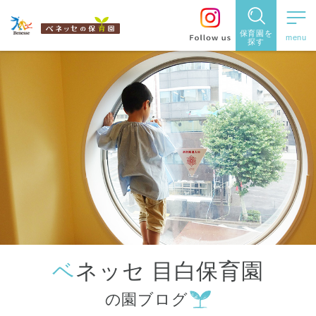
保育園を
探す
保育園
を探す
住所・駅
名
から探
す
ベネッセ 目白保育園
都道府県
の園ブログ
から探す