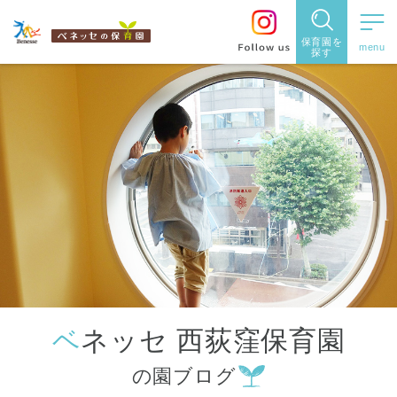
保育園を
探す
保育園
を探す
住所・駅
名
から探
す
ベネッセ 西荻窪保育園
都道府県
の園ブログ
から探す