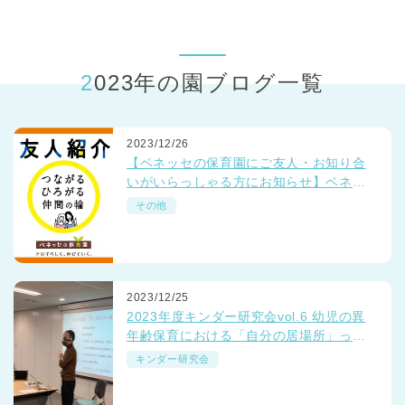
東京都
東京都 全域
(
2023年の園ブログ一覧
2023/12/26
【ベネッセの保育園にご友人・お知り合
いがいらっしゃる方にお知らせ】ベネッ
セの保育園でいっしょに働きませんか？
その他
☺💛☺
2023/12/25
2023年度キンダー研究会vol.6 幼児の異
年齢保育における「自分の居場所」っ
て？
キンダー研究会