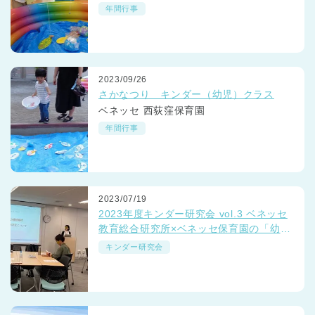
年間行事
2023/09/26
さかなつり キンダー（幼児）クラス
ベネッセ 西荻窪保育園
年間行事
2023/07/19
2023年度キンダー研究会 vol.3 ベネッセ
教育総合研究所×ベネッセ保育園の「幼小
接続期の思考力研究」レポート
キンダー研究会
神奈川県
神奈川県 全域