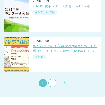
2023/06/19
2023年度キンダー研究会 vol.2レポート
キンダー研究会
千葉県
2023/06/09
千葉県 全域
(
👏ベネッセの保育園Instagram始めました
👏ぜひ、たくさんのかたにfollowしていだ
けると嬉しいです💛
埼玉県
埼玉県 全域
(
その他
兵庫県
兵庫県 全域
(
1
2