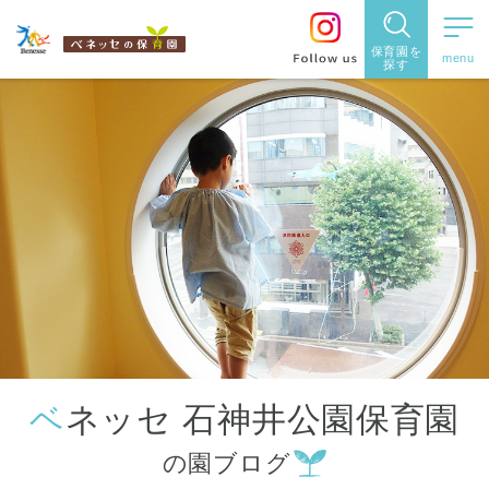
保育園を
探す
保育園
を探す
住所・駅
名
から探
す
ベネッセ 石神井公園保育園
都道府県
の園ブログ
から探す