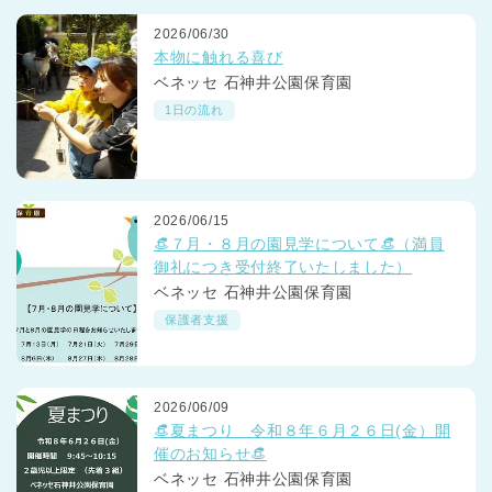
2026/06/30
本物に触れる喜び
ベネッセ 石神井公園保育園
1日の流れ
2026/06/15
👒７月・８月の園見学について👒（満員
御礼につき受付終了いたしました）
ベネッセ 石神井公園保育園
保護者支援
2026/06/09
👒夏まつり 令和８年６月２６日(金）開
催のお知らせ👒
ベネッセ 石神井公園保育園