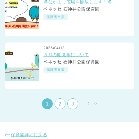
👒なかよし広場を開放します！👒
ベネッセ 石神井公園保育園
保護者支援
2026/04/13
千葉県
５月の園見学について
千葉県 全域
(
ベネッセ 石神井公園保育園
保護者支援
埼玉県
埼玉県 全域
(
兵庫県
兵庫県 全域
(
...
1
2
3
保育園詳細に戻る