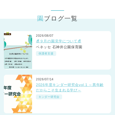
東京都
東京都 全域
(
園ブログ一覧
2026/08/07
👒９月の園見学について👒
ベネッセ 石神井公園保育園
保護者支援
2026/07/14
2026年度キンダー研究会vol.1 ～異年齢
だからこそ生まれる学び～
キンダー研究会