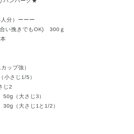
りハンバーグ★
4人分）ーーー
合い挽きでもOK) 300ｇ
2本
（1カップ強）
小さじ1/5）
じ2
50g（大さじ3）
0g（大さじ1と1/2）