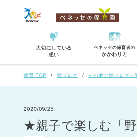
ベネッセの保育者の
大切にしている
住所・駅名
から探す
かかわり方
想い
保育 TOP
園ブログ
その他の園ブログ一
都道府県
から探す
2020/09/25
★親子で楽しむ「
東京都
東京都 全域
(44)