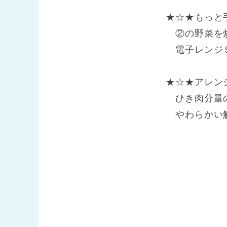
★☆★もっと
②の野菜を炒
電子レンジ５
★☆★アレン
ひき肉分量の
やわらかい触