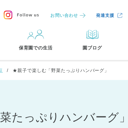
お問い合わせ
発達支援
保育園
を探す
保育園での生活
園ブログ
検索する
覧
★親子で楽しむ「野菜たっぷりハンバーグ」
野菜たっぷりハンバー
中央区
(3)
港区
(1)
文京区
(3)