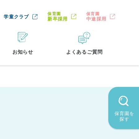
保育園
保育園
学童クラブ
新卒採用
中途採用
お知らせ
よくあるご質問
保育園を
探す
グ」
墨田区
(2)
品川区
(1)