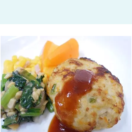
大田区
(4)
世田谷区
(1)
渋谷区
(2)
練馬区
(7)
足立区
(1)
葛飾区
(1)
国分寺市
(1)
狛江市
(1)
北区
(1)
江東区
(1)
町田市
(1)
江戸川区
(1)
横浜市
(11)
川崎市
(9)
横須賀市
(3)
浦安市
(1)
朝霞市
(1)