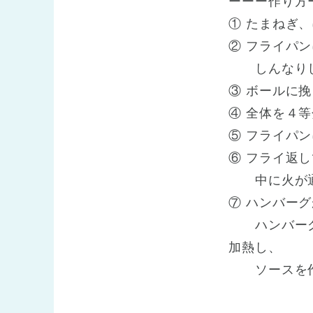
ーーー作り方
① たまねぎ
② フライパ
しんなりし
③ ボールに
④ 全体を４
⑤ フライパ
⑥ フライ返
中に火が通
⑦ ハンバー
ハンバーグを
加熱し、
ソースを作