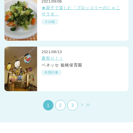
2021/09/08
★親子で楽しむ「ブロッコリーのじゃこ
サラダ」
その他
千葉県
2021/08/13
千葉県 全域
(
夏祭り！！
ベネッセ 板橋保育園
埼玉県
埼玉県 全域
(
年間行事
兵庫県
兵庫県 全域
(
1
2
3