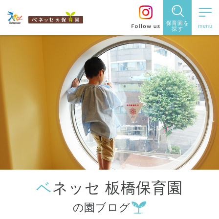
保育園を
探す
保育園
を探す
住所・駅
名
から探
す
ベネッセ 板橋保育園
都道府県
の園ブログ
から探す