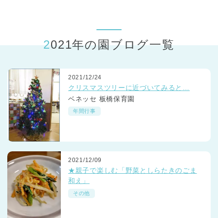
東京都
東京都 全域
(
2021年の園ブログ一覧
2021/12/24
クリスマスツリーに近づいてみると…
ベネッセ 板橋保育園
年間行事
2021/12/09
★親子で楽しむ「野菜としらたきのごま
和え」
その他