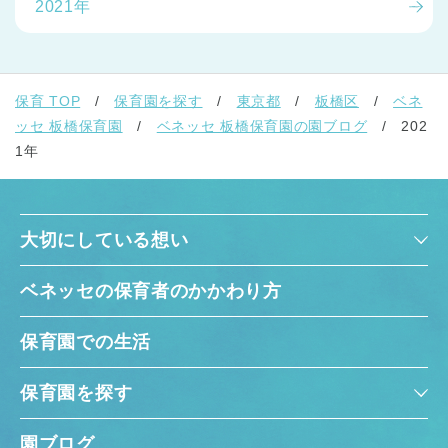
2021年
保育 TOP
保育園を探す
東京都
板橋区
ベネ
ッセ 板橋保育園
ベネッセ 板橋保育園の園ブログ
202
1年
大切にしている想い
ベネッセの保育者のかかわり方
保育園での生活
保育園を探す
園ブログ