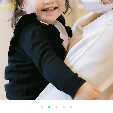
大田区
(4)
世田谷区
(1)
渋谷区
(2)
練馬区
(7)
足立区
(1)
葛飾区
(1)
国分寺市
(1)
狛江市
(1)
北区
(1)
江東区
(1)
町田市
(1)
江戸川区
(1)
横浜市
(11)
川崎市
(9)
横須賀市
(3)
浦安市
(1)
朝霞市
(1)