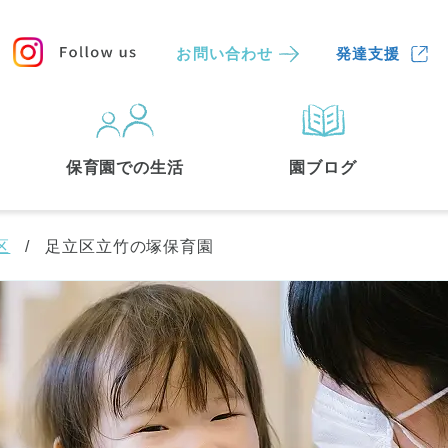
お問い合わせ
発達支援
保育園
を探す
保育園での生活
園ブログ
検索する
区
足立区立竹の塚保育園
中央区
(3)
港区
(1)
文京区
(3)