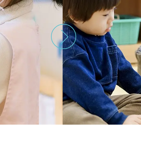
杉並区
(3)
板橋区
(3)
三鷹市
(2)
調布市
(1)
千代田区
(1)
豊島区
(2)