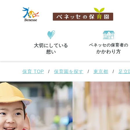
ベネッセの保育者の
大切にしている
住所・駅名
から探す
かかわり方
想い
保育 TOP
保育園を探す
東京都
足立
都道府県
から探す
東京都
東京都 全域
(44)