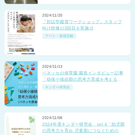
2024/11/20
『対話型鑑賞ワークショップ』スタッフ
向け研修の3回目を実施🎨
アート・表現活動
2024/11/13
ベネッセの保育園 園長インタビュー記事
「幼保小接続期の思考力育成を考える」
（ベネッセ教育総合研究所）サイトに公
キンダー研究会
開されています
2024/11/06
2024年度キンダー研究会 vol.4「幼児期
の思考力を育み 児童期につなぐための手