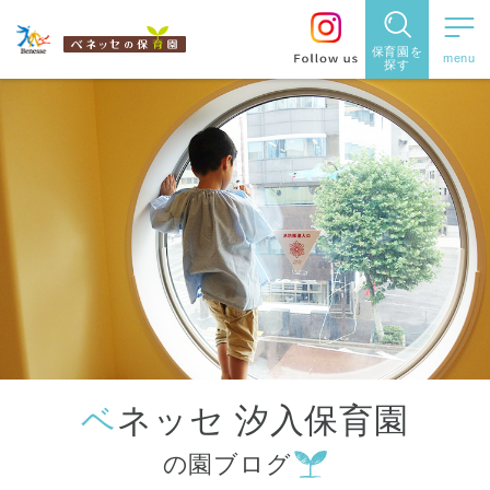
保育園を
探す
保育園
を探す
住所・駅
名
から探
す
ベネッセ 汐入保育園
都道府県
の園ブログ
から探す