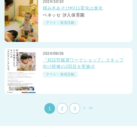
2024/10/10
積み木あそび#011変化は進化
ベネッセ 汐入保育園
アート・表現活動
千葉県
2024/09/26
千葉県 全域
(
『対話型鑑賞ワークショップ』スタッフ
向け研修の2回目を実施🎨
埼玉県
埼玉県 全域
(
アート・表現活動
兵庫県
兵庫県 全域
(
1
2
3