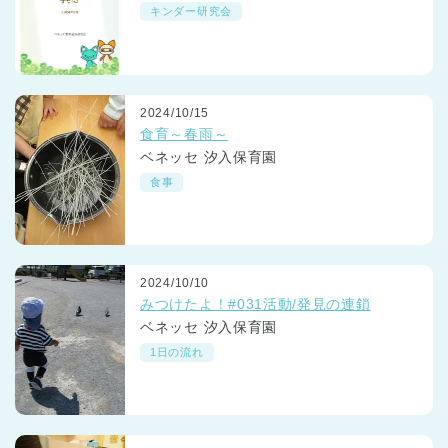
引き」と保育園での実践事例
キンダー研究会
2024/10/15
食育～春雨～
ベネッセ 汐入保育園
食事
2024/10/10
みつけたよ！#031活動/発見の連鎖
ベネッセ 汐入保育園
1日の流れ
神奈川県
神奈川県 全域