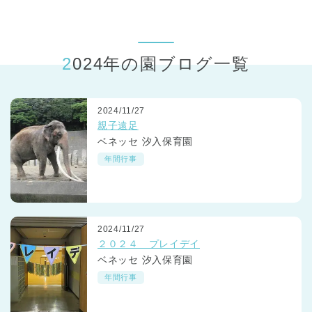
東京都
東京都 全域
(
2024年の園ブログ一覧
2024/11/27
親子遠足
ベネッセ 汐入保育園
年間行事
2024/11/27
２０２４ プレイデイ
ベネッセ 汐入保育園
年間行事