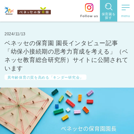
保育園を
探す
保育園
を探す
2024/11/13
ベネッセの保育園 園長インタビュー記事
住所・駅
「幼保小接続期の思考力育成を考える」（ベ
名
ネッセ教育総合研究所）サイトに公開されて
から探
います
す
異年齢保育の質を高める「キンダー研究会」
都道府県
から探す