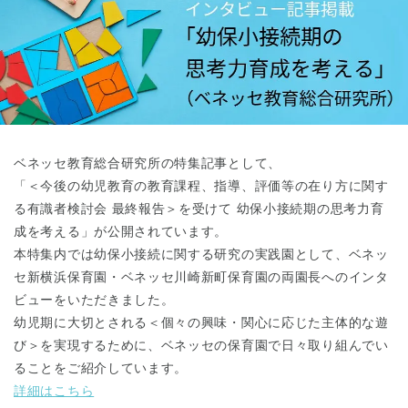
東京都
東京都 全域
(
ベネッセ教育総合研究所の特集記事として、
「＜今後の幼児教育の教育課程、指導、評価等の在り方に関す
る有識者検討会 最終報告＞を受けて 幼保小接続期の思考力育
成を考える」が公開されています。
本特集内では幼保小接続に関する研究の実践園として、ベネッ
セ新横浜保育園・ベネッセ川崎新町保育園の両園長へのインタ
ビューをいただきました。
幼児期に大切とされる＜個々の興味・関心に応じた主体的な遊
び＞を実現するために、ベネッセの保育園で日々取り組んでい
ることをご紹介しています。
詳細はこちら