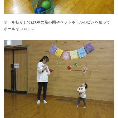
ボール転がしではGKの足の間やペットボトルのピンを狙って
ボールをコロコロ
千葉県
千葉県 全域
(
埼玉県
埼玉県 全域
(
兵庫県
兵庫県 全域
(