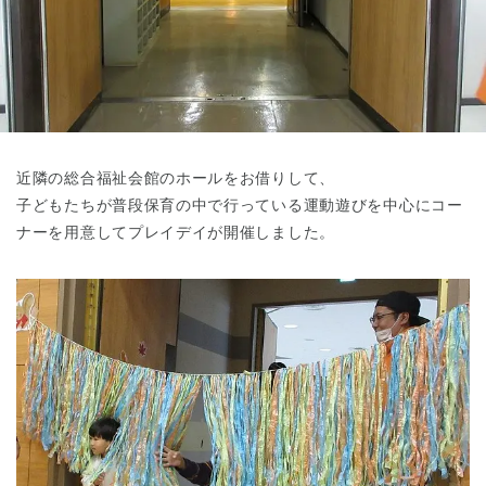
東京都
東京都 全域
(
近隣の総合福祉会館のホールをお借りして、
子どもたちが普段保育の中で行っている運動遊びを中心にコー
ナーを用意してプレイデイが開催しました。