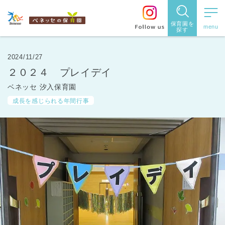
保育園を
探す
保育園
を探す
2024/11/27
２０２４ プレイデイ
住所・駅
ベネッセ 汐入保育園
名
から探
成長を感じられる年間行事
す
都道府県
から探す